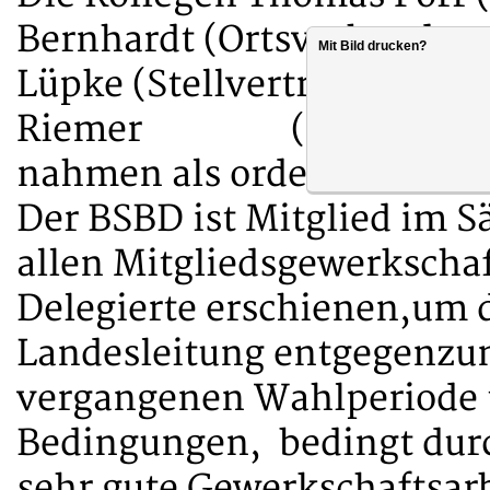
Bernhardt (Ortsverbandsvo
Mit Bild drucken?
Lüpke (Stellvertretender 
Riemer (Fachgruppensp
nahmen als ordentliche De
Der BSBD ist Mitglied im 
allen Mitgliedsgewerkscha
Delegierte erschienen,um 
Landesleitung entgegenzun
vergangenen Wahlperiode 
Bedingungen, bedingt dur
sehr gute Gewerkschaftsarb