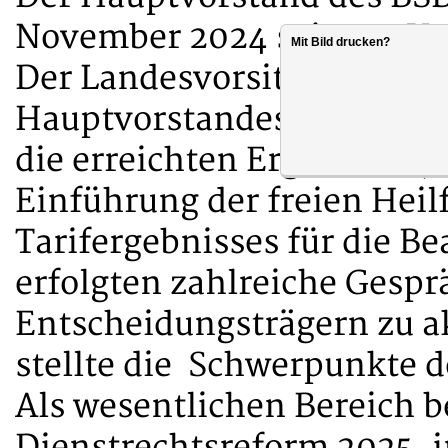
November 2024 seine 2. Vor
Mit Bild drucken?
Der Landesvorsitzende stel
Hauptvorstandes seinen Jah
die erreichten Ergebnisse,
Einführung der freien Hei
Tarifergebnisses für die B
erfolgten zahlreiche Gespr
Entscheidungsträgern zu a
stellte die Schwerpunkte d
Als wesentlichen Bereich b
Dienstrechtsreform 2025, 