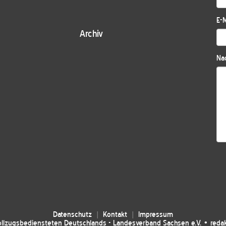
E-M
Archiv
Nac
Datenschutz
Kontakt
Impressum
llzugsbediensteten Deutschlands - Landesverband Sachsen e.V. • red