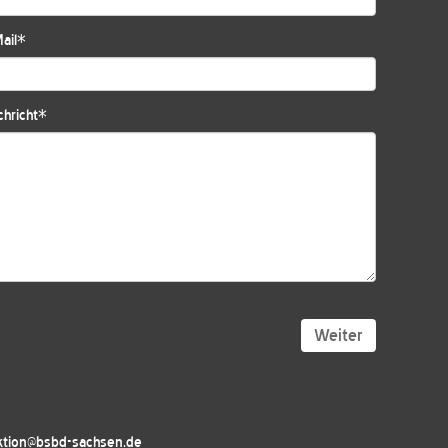
ail
*
hricht
*
Weiter
aktion@bsbd-sachsen.de