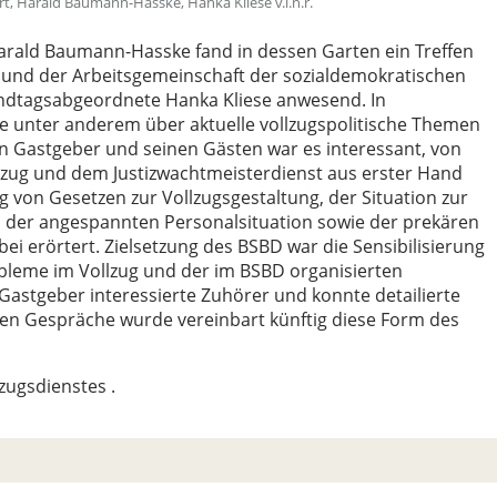
t, Harald Baumann-Hasske, Hanka Kliese v.l.n.r.
rald Baumann-Hasske fand in dessen Garten ein Treffen
 und der Arbeitsgemeinschaft der sozialdemokratischen
 Landtagsabgeordnete Hanka Kliese anwesend. In
 unter anderem über aktuelle vollzugspolitische Themen
n Gastgeber und seinen Gästen war es interessant, von
lzug und dem Justizwachtmeisterdienst aus erster Hand
 von Gesetzen zur Vollzugsgestaltung, der Situation zur
nd der angespannten Personalsituation sowie der prekären
ei erörtert. Zielsetzung des BSBD war die Sensibilisierung
robleme im Vollzug und der im BSBD organisierten
Gastgeber interessierte Zuhörer und konnte detailierte
ven Gespräche wurde vereinbart künftig diese Form des
zugsdienstes .