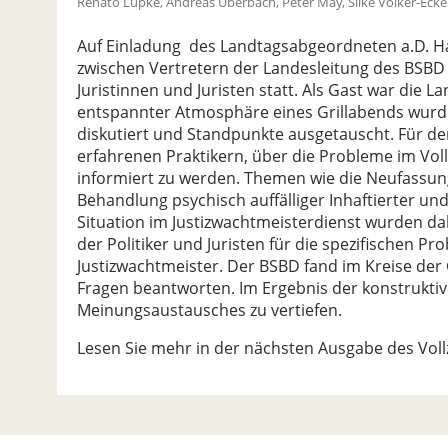
Renato Lüpke, Andreas Überbach, Peter May, Silke Völker-Ecker
Auf Einladung des Landtagsabgeordneten a.D. Ha
zwischen Vertretern der Landesleitung des BSBD
Juristinnen und Juristen statt. Als Gast war die
entspannter Atmosphäre eines Grillabends wurde
diskutiert und Standpunkte ausgetauscht. Für de
erfahrenen Praktikern, über die Probleme im Vol
informiert zu werden. Themen wie die Neufassung
Behandlung psychisch auffälliger Inhaftierter u
Situation im Justizwachtmeisterdienst wurden dab
der Politiker und Juristen für die spezifischen P
Justizwachtmeister. Der BSBD fand im Kreise der 
Fragen beantworten. Im Ergebnis der konstrukti
Meinungsaustausches zu vertiefen.
Lesen Sie mehr in der nächsten Ausgabe des Voll