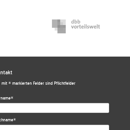
ntakt
 mit * markierten Felder sind Pflichtfelder
rname
*
chname
*