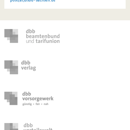
post(at)bsbd-sachsen.de