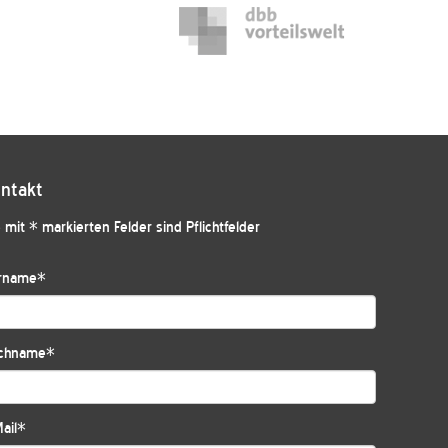
ntakt
 mit * markierten Felder sind Pflichtfelder
rname
*
chname
*
ail
*