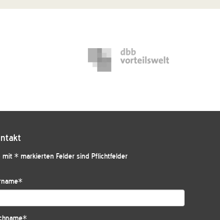
ntakt
 mit * markierten Felder sind Pflichtfelder
rname
*
chname
*