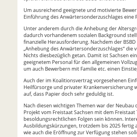
Um ausreichend geeignete und motivierte Bewerb
Einführung des Anwärtersonderzuschlages eine 
Unter anderem durch die Anhebung der Altersgren
dadurch vorhandenem sozialen Background stell
finanzielle Herausforderung. Nachdem der BSBD im
„Anhebung des Anwärtersonderzuschlages“ die vo
Nichts diesbezüglich getan. Damit ist Sachsen e
geeignetem Personal für den allgemeinen Vollzugs
um auch Bewerbern mit Familie etc. einen Einstie
Auch der im Koalitionsvertrag vorgesehenen Einf
Heilfürsorge und privater Krankenversicherung 
auf, dass Papier doch sehr geduldig ist.
Nach diesen wichtigen Themen war der Neubau der
Projekt vom Freistaat Sachsen mit dem Freistaa
besoldungsrechtlichen Folgen sein können. Intere
Ausbildungskürzungen, trotzdem bis 2025 fertig 
wie auch die Eröffnung zur Verfügung stehen sol