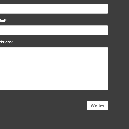
ail
*
hricht
*
Weiter