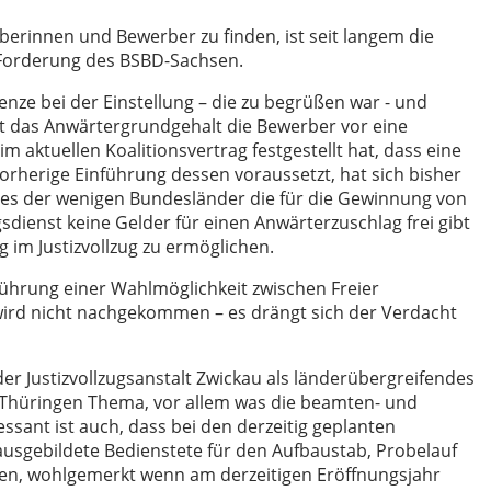
erinnen und Bewerber zu finden, ist seit langem die
Forderung des BSBD-Sachsen.
ze bei der Einstellung – die zu begrüßen war - und
t das Anwärtergrundgehalt die Bewerber vor eine
 aktuellen Koalitionsvertrag festgestellt hat, dass eine
rherige Einführung dessen voraussetzt, hat sich bisher
ines der wenigen Bundesländer die für die Gewinnung von
dienst keine Gelder für einen Anwärterzuschlag frei gibt
g im Justizvollzug zu ermöglichen.
ührung einer Wahlmöglichkeit zwischen Freier
wird nicht nachgekommen – es drängt sich der Verdacht
 Justizvollzugsanstalt Zwickau als länderübergreifendes
t Thüringen Thema, vor allem was die beamten- und
ssant ist auch, dass bei den derzeitig geplanten
ausgebildete Bedienstete für den Aufbaustab, Probelauf
len, wohlgemerkt wenn am derzeitigen Eröffnungsjahr