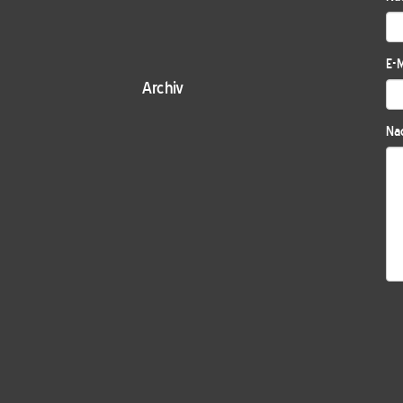
E-M
Archiv
Nac